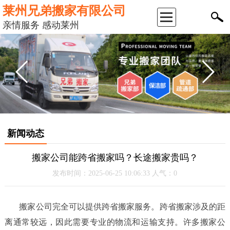
莱州兄弟搬家有限公司
返
亲情服务 感动莱州
回
首
页
公
新闻动态
司
搬家公司能跨省搬家吗？长途搬家贵吗？
简
发布时间：2025-06-25 10:06:33 人气：0
介
搬家公司完全可以提供跨省搬家服务。跨省搬家涉及的距
服
离通常较远，因此需要专业的物流和运输支持。许多搬家公