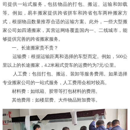
司提供一站式服务，包括物品的打包、搬运、运输和卸载
务
等。例如，易丰搬家提供跨省拼车和跨省包车两种搬家方
式，根据物品数量推荐合适的运输方案。此外，一些大型搬
项
家公司如四通搬家，其营运网络覆盖国内一、二线城市，能
目
够提供完善的跨省搬家服务。
一、长途搬家贵不贵？
服
运输费：根据运输距离和选择的车型而定。例如，500公
里以上的长途搬家，4.2米厢式货车的运费约为7元/公里。
务
人工费：包括打包、搬运、装卸等服务费用。如果选择
案
专业搬家公司的一站式服务，人工费用会相对较高。
材料费：如纸箱、胶带等打包材料的费用。
例
其他费用：如楼层费、大件物品附加费等。
新
闻