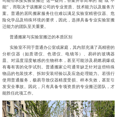
司能否承接实验室搬迁”这一疑问，答案并非简单的“能”或“不
能”，而取决于该搬家公司的专业资质、技术能力以及服务方
务
案。普通的居民搬家服务往往难以满足实验室精密仪器、危
险化学品及特殊环境的要求，因此，选择具备专业实验室搬
项
迁能力的团队至关重要。
目
普通搬家与实验室搬迁的本质区别
服
实验室不同于普通办公室或家庭，其内部充满了高精密的
分析仪器（如质谱仪、色谱仪、电镜等）、易碎的玻璃器
务
皿、对温度湿度敏感的生物样本，甚至可能涉及易燃易爆或
有毒有害的化学试剂。普通搬家公司通常缺乏针对这些特殊
案
物品的包装技术、拆卸安装经验以及应急处理能力。若强行
使用普通服务，极易导致仪器精度受损、样本失效，甚至引
例
发安全事故。因此，只有具备专项资质的专业搬迁团队，才
能胜任此项工作。
新
闻