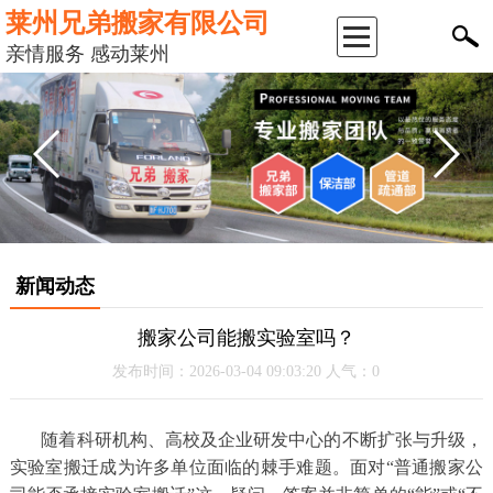
莱州兄弟搬家有限公司
返
亲情服务 感动莱州
回
首
页
公
新闻动态
司
搬家公司能搬实验室吗？
简
发布时间：2026-03-04 09:03:20 人气：0
介
随着科研机构、高校及企业研发中心的不断扩张与升级，
实验室搬迁成为许多单位面临的棘手难题。面对“普通搬家公
服