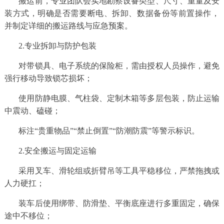
搬运前，专业团队会实地勘察设备类型、尺寸、重量及安
装方式，明确是否需要断电、拆卸、数据备份等前置操作，
并制定详细的搬运路线与应急预案。
2.专业拆卸与防护包装
对带锁具、电子系统的保险柜，需由授权人员操作，避免
强行移动导致锁芯损坏；
使用防静电膜、气柱袋、定制木箱等多层包装，防止运输
中震动、磕碰；
标注“贵重物品”“禁止倒置”“防潮防震”等警示标识。
2.安全搬运与固定运输
采用叉车、滑轮组或折臂吊等工具平稳移位，严禁拖拽或
人力硬扛；
装车后使用绑带、防滑垫、平衡底座进行多重固定，确保
途中不移位；