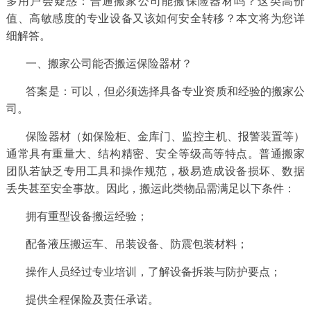
多用户会疑惑：普通搬家公司能搬保险器材吗？这类高价
值、高敏感度的专业设备又该如何安全转移？本文将为您详
务
细解答。
项
一、搬家公司能否搬运保险器材？
目
答案是：可以，但必须选择具备专业资质和经验的搬家公
司。
服
保险器材（如保险柜、金库门、监控主机、报警装置等）
通常具有重量大、结构精密、安全等级高等特点。普通搬家
务
团队若缺乏专用工具和操作规范，极易造成设备损坏、数据
丢失甚至安全事故。因此，搬运此类物品需满足以下条件：
案
拥有重型设备搬运经验；
例
配备液压搬运车、吊装设备、防震包装材料；
新
操作人员经过专业培训，了解设备拆装与防护要点；
提供全程保险及责任承诺。
闻