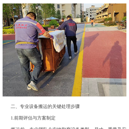
动
态
联
系
我
们
二、专业设备搬运的关键处理步骤
1.前期评估与方案制定