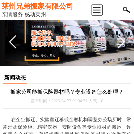
莱州兄弟搬家有限公司
返
亲情服务 感动莱州
回
首
页
公
新闻动态
司
搬家公司能搬保险器材吗？专业设备怎么处理？
简
发布时间：2026-04-22 09:04:31 人气：0
介
在企业搬迁、实验室迁移或金融机构调整办公场所时，常
常涉及保险柜、精密仪器、安防设备等专业器材的搬运。许
服