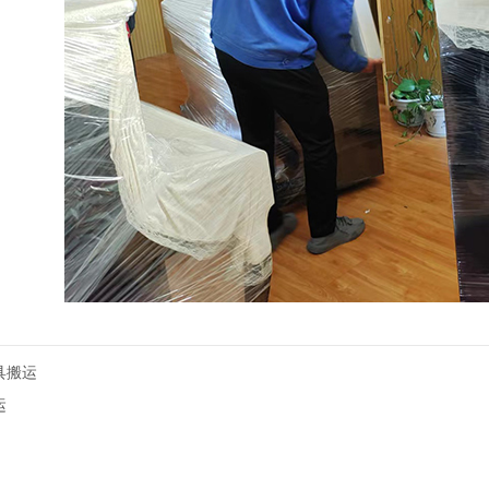
具搬运
运