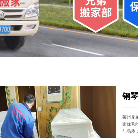
钢
莱州兄
家优秀
与品质