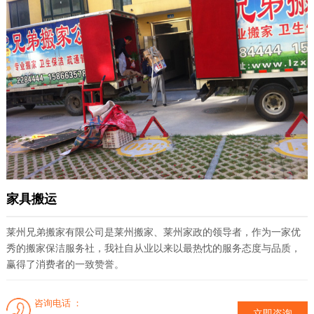
务
项
目
服
务
案
家具搬运
例
莱州兄弟搬家有限公司是莱州搬家、莱州家政的领导者，作为一家优
秀的搬家保洁服务社，我社自从业以来以最热忱的服务态度与品质，
赢得了消费者的一致赞誉。
新
闻
咨询电话 ：
立即咨询