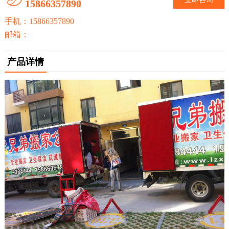
15866357890
动
手机：15866357890
邮箱：
态
产品详情
联
系
我
们