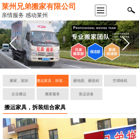
莱州兄弟搬家有限公司
返
亲情服务 感动莱州
回
首
页
公
搬家、装卸
搬运家具，拆装组合家具
砸地面、砸瓷砖
空调移机
司
企业搬运
搬家服务
装运设备
简
搬运家具，拆装组合家具
介
服