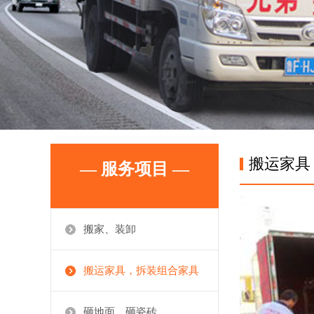
搬运家具
— 服务项目 —
搬家、装卸
搬运家具，拆装组合家具
砸地面、砸瓷砖