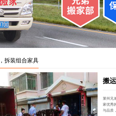
，拆装组合家具
搬
莱州兄
家优秀
与品质