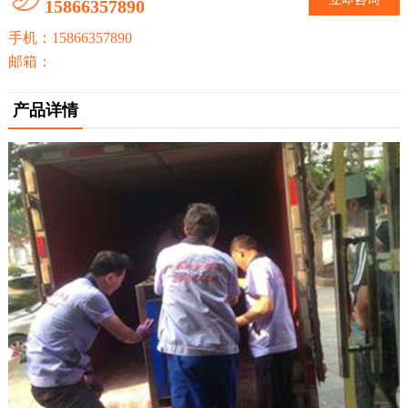
15866357890
动
手机：15866357890
邮箱：
态
产品详情
联
系
我
们