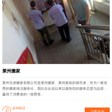
务
项
目
服
务
案
莱州搬家
例
莱州兄弟搬家有限公司是莱州搬家、莱州家政的领导者，作为一家优
秀的搬家保洁服务社，我社自从业以来以最热忱的服务态度与品质，
赢得了消费者的一致赞誉。
新
闻
咨询电话 ：
立即咨询