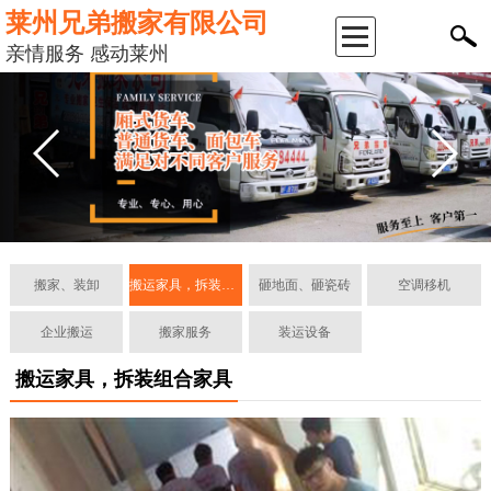
莱州兄弟搬家有限公司
返
亲情服务 感动莱州
回
首
页
公
搬家、装卸
搬运家具，拆装组合家具
砸地面、砸瓷砖
空调移机
司
企业搬运
搬家服务
装运设备
简
搬运家具，拆装组合家具
介
服