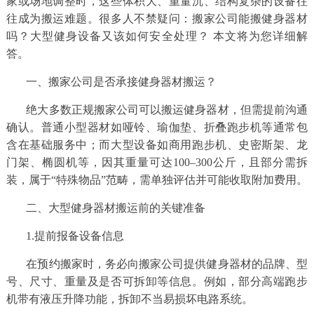
家或场地调整时，这些体积大、重量沉、结构复杂的设备往
往成为搬运难题。很多人不禁疑问：搬家公司能搬健身器材
务
吗？大型健身设备又该如何安全处理？ 本文将为您详细解
答。
项
一、搬家公司是否承接健身器材搬运？
目
绝大多数正规搬家公司可以搬运健身器材，但需提前沟通
服
确认。普通小型器材如哑铃、瑜伽垫、折叠跑步机等通常包
含在基础服务中；而大型设备如商用跑步机、史密斯架、龙
务
门架、椭圆机等，因其重量可达100–300公斤，且部分需拆
装，属于“特殊物品”范畴，需单独评估并可能收取附加费用。
案
二、大型健身器材搬运前的关键准备
例
1.提前报备设备信息
在预约搬家时，务必向搬家公司提供健身器材的品牌、型
新
号、尺寸、重量及是否可拆卸等信息。例如，部分高端跑步
机带有液压升降功能，拆卸不当易损坏电路系统。
闻