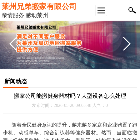
莱州兄弟搬家有限公司
返
亲情服务 感动莱州
回
首
页
公
新闻动态
司
搬家公司能搬健身器材吗？大型设备怎么处理
简
发布时间：2026-05-20 09:05:48 人气：0
介
随着全民健身意识的提升，越来越多家庭和企业购置了跑
步机、动感单车、综合训练器等健身器材。然而，当面临搬
服