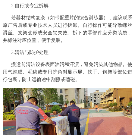
2.自行或专业拆解
动
若器材结构复杂（如带配重片的综合训练器），建议联系
原厂售后或专业技术人员进行拆卸。自行操作可能导致螺丝
态
滑丝、支架变形或安全锁失效。拆下的零部件应分类装袋，
并标注对应位置，便于复装。
联
3.清洁与防护处理
系
搬运前清洁设备表面油污和汗渍，避免污染其他物品。使
我
用气泡膜、毛毯或专用护角对显示屏、扶手、钢架等部位进
行包裹，防止运输途中刮擦或磕碰。
们