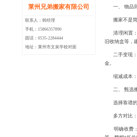
莱州兄弟搬家有限公司
一、 物品筛
搬家不是简单
联系人：韩经理
手机：15866357890
清理闲置： 
固话：0535-2284444
旧收纳盒等，
地址：莱州市文泉学校对面
二手变现： 
金。
缩减成本： 
二、 甄选搬
选择靠谱的搬
多方对比： 
明确收费： 