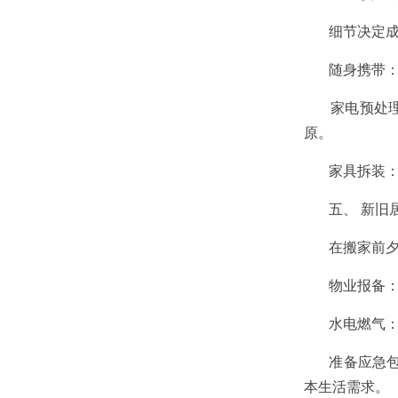
细节决定成败
随身携带： 
家电预处理：
原。
家具拆装： 
五、 新旧居
在搬家前夕，
物业报备： 
水电燃气： 
准备应急包：
本生活需求。