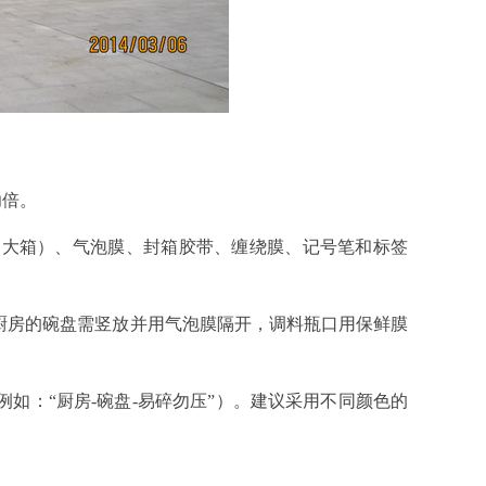
功倍。
大箱）、气泡膜、封箱胶带、缠绕膜、记号笔和标签
厨房的碗盘需竖放并用气泡膜隔开，调料瓶口用保鲜膜
如：“厨房-碗盘-易碎勿压”）。建议采用不同颜色的