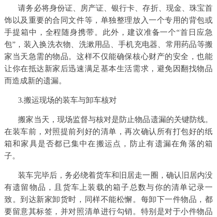
请务必将身份证、房产证、银行卡、存折、现金、珠宝首
饰以及重要的合同文件等，单独整理放入一个专用的背包或
手提箱中，全程随身携带。此外，建议准备一个“首日应急
包”，装入换洗衣物、洗漱用品、手机充电器、常用药品等搬
家当天急需的物品。这样不仅能确保核心财产的安全，也能
让你在抵达新家后迅速满足基本生活需求，避免因翻找物品
而造成新的遗漏。
3.搬运现场的装车与卸车核对
搬家当天，现场监督与核对是防止物品遗漏的关键防线。
在装车前，对照提前列好的清单，再次确认所有打包好的纸
箱和家具是否都已集中在搬运点，防止有遗漏在角落的箱
子。
装车完毕后，务必绕着货车和旧居走一圈，确认旧居内没
有遗留物品，且货车上装载的箱子总数与你的清单记录一
致。到达新家卸货时，同样不能松懈。每卸下一件物品，都
要留意其标签，并对照清单进行勾销。特别是对于小件物品