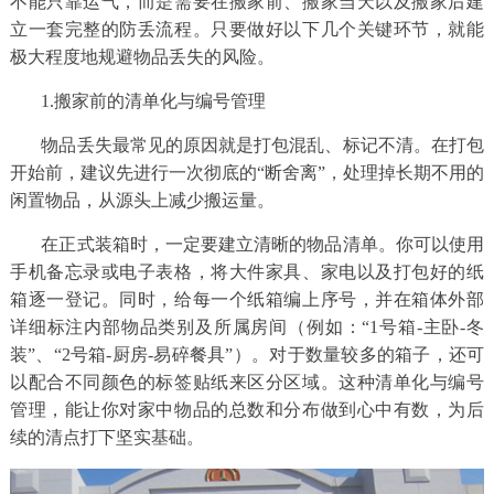
不能只靠运气，而是需要在搬家前、搬家当天以及搬家后建
立一套完整的防丢流程。只要做好以下几个关键环节，就能
务
极大程度地规避物品丢失的风险。
项
1.搬家前的清单化与编号管理
目
物品丢失最常见的原因就是打包混乱、标记不清。在打包
开始前，建议先进行一次彻底的“断舍离”，处理掉长期不用的
服
闲置物品，从源头上减少搬运量。
在正式装箱时，一定要建立清晰的物品清单。你可以使用
务
手机备忘录或电子表格，将大件家具、家电以及打包好的纸
箱逐一登记。同时，给每一个纸箱编上序号，并在箱体外部
案
详细标注内部物品类别及所属房间（例如：“1号箱-主卧-冬
装”、“2号箱-厨房-易碎餐具”）。对于数量较多的箱子，还可
例
以配合不同颜色的标签贴纸来区分区域。这种清单化与编号
管理，能让你对家中物品的总数和分布做到心中有数，为后
新
续的清点打下坚实基础。
闻