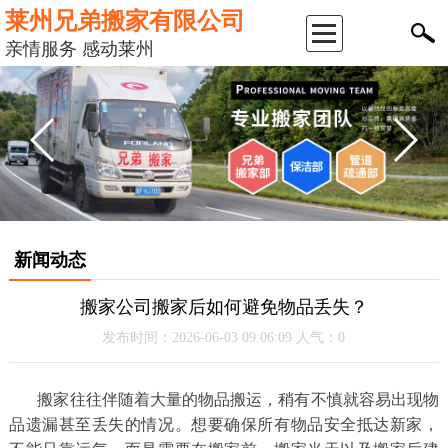
莱州兄弟搬家有限公司
返
亲情服务 感动莱州
回
首
页
公
新闻动态
司
搬家公司搬家后如何避免物品丢失？
简
发布时间：2026-06-03 09:06:09 人气：0
介
搬家往往伴随着大量的物品搬运，稍有不慎就容易出现物
品遗漏甚至丢失的情况。想要确保所有物品安全抵达新家，
服