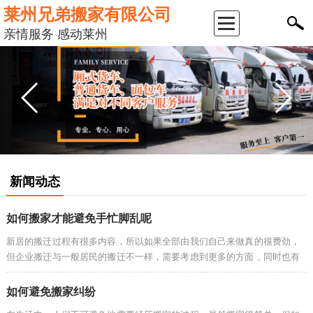
莱州兄弟搬家有限公司
返
亲情服务 感动莱州
回
首
页
公
新闻动态
司
如何搬家才能避免手忙脚乱呢
简
新居的搬迁过程有很多内容，所以如果全部由我们自己来做真的很费劲，
但企业搬迁与一般居民的搬迁不一样，需要考虑到更多的方面，同时也有
介
更多的流程，同时也要求全体员工的合作，能够迅速完成公司的搬迁。下
面莱州搬家公···
如何避免搬家纠纷
服