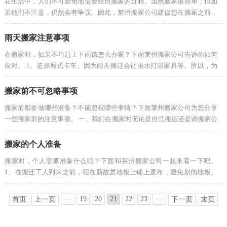
在生活中，人们不可避免地需要经历搬家的过程。虽然搬家很简单，但如
果他们不注意，仍然会有争议。因此，莱州搬家公司建议您在搬家之前，
务
必须仔细检查搬家公司需要搬家的时间和物品，以尽量避免争议。 现在很
多年轻人搬···
雨天搬家注意事项
项
在搬家时，如果不巧赶上下雨该怎么办呢？下面莱州搬家公司告诉你如何
目
应对。 1、选择厢式卡车。因为雨天搬迁会让雨水打湿家具等。所以，为
了家具等物品等，在进行转移的途中，很有可能被雨水打湿。所以，为了
不打湿家具···
搬家前不可忽略事项
服
搬家前都要做哪些准备？不能忽视哪些事情？下面莱州搬家公司为您分享
务
一些搬家前的注意事项。 一、我们在搬家时无论是自己搬运还是请搬家公
司来帮忙，有些危险物品是禁运的，一定要妥善处理，将其隔离搬运危险
品包括任何···
案
搬家的个人准备
搬家时，个人需要准备什么呢？下面和莱州搬家公司一起来看一下吧。
例
1、在搬迁工人到来之前，现在新故居地板上铺上废布，避免划伤地板。
2、开端转移前，再次承认价格是否与从前商定的价格共同。 3、再次叮咛
新
工人
···
19
20
21
22
23
···
首页
上一页
下一页
末页
闻