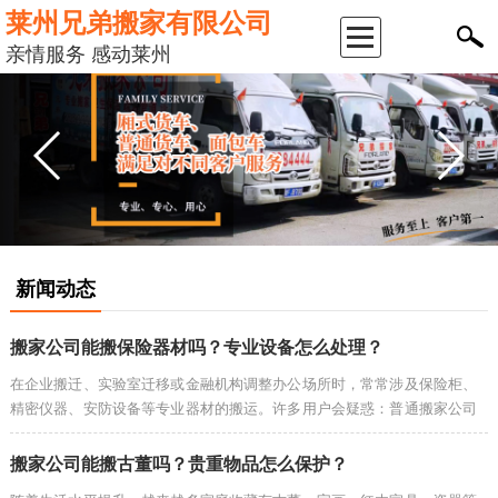
莱州兄弟搬家有限公司
返
亲情服务 感动莱州
回
首
页
公
新闻动态
司
搬家公司能搬保险器材吗？专业设备怎么处理？
简
在企业搬迁、实验室迁移或金融机构调整办公场所时，常常涉及保险柜、
精密仪器、安防设备等专业器材的搬运。许多用户会疑惑：普通搬家公司
介
能搬保险器材吗？这类高价值、高敏感度的专业设备又该如何安全转移？
本文将为您详···
搬家公司能搬古董吗？贵重物品怎么保护？
服