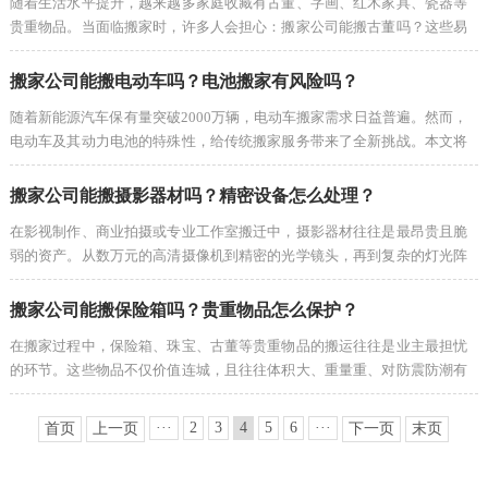
随着生活水平提升，越来越多家庭收藏有古董、字画、红木家具、瓷器等
贵重物品。当面临搬家时，许多人会担心：搬家公司能搬古董吗？这些易
务
损、高价值的物品该如何安全运输？ 本文将为您详细解答。 一、搬家公
司能否搬运···
搬家公司能搬电动车吗？电池搬家有风险吗？
项
随着新能源汽车保有量突破2000万辆，电动车搬家需求日益普遍。然而，
目
电动车及其动力电池的特殊性，给传统搬家服务带来了全新挑战。本文将
深入解析搬家公司搬运电动车的可行性、电池安全风险及专业应对方案。
一、搬···
搬家公司能搬摄影器材吗？精密设备怎么处理？
服
在影视制作、商业拍摄或专业工作室搬迁中，摄影器材往往是最昂贵且脆
务
弱的资产。从数万元的高清摄像机到精密的光学镜头，再到复杂的灯光阵
列和稳定器，这些设备对震动、湿度和温度极为敏感。许多客户常问：普
通搬家公司能···
案
搬家公司能搬保险箱吗？贵重物品怎么保护？
在搬家过程中，保险箱、珠宝、古董等贵重物品的搬运往往是业主最担忧
例
的环节。这些物品不仅价值连城，且往往体积大、重量重、对防震防潮有
极高要求。那么，专业的搬家公司能否胜任这一任务？如何确保万无一
新
失？ 一、专业···
···
2
3
4
5
6
···
首页
上一页
下一页
末页
闻